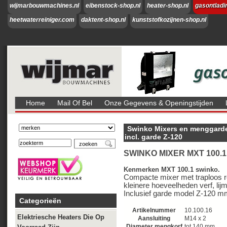
wijmarbouwmachines.nl
eibenstock-shop.nl
heater-shop.nl
gasontladi
heetwaterreiniger.com
daktent-shop.nl
kunststofkozijnen-shop.nl
Home
Mail Of Bel
Onze Gegevens & Openingstijden
Swinko Mixers en menggard
incl. garde Z-120
SWINKO MIXER MXT 100.1 
Kenmerken MXT 100.1 swinko.
Compacte mixer met traploos r
kleinere hoeveelheden verf, lijm
Inclusief garde model Z-120 m
Categorieën
Artikelnummer
10.100.16
Elektriesche Heaters Die Op
Aansluiting
M14 x 2
Diameter mengkorf
tot 140 mm