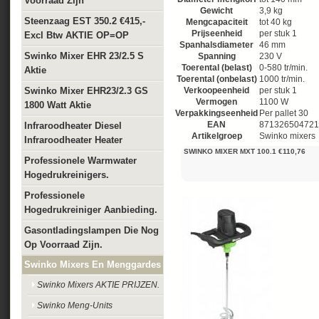
Voorraad Zijn
Gewicht
3,9 kg
Steenzaag EST 350.2 €415,-
Mengcapaciteit
tot 40 kg
Prijseenheid
per stuk 1
Excl Btw AKTIE OP=OP
Spanhalsdiameter
46 mm
Swinko Mixer EHR 23/2.5 S
Spanning
230 V
Toerental (belast)
0-580 tr/min.
Aktie
Toerental (onbelast)
1000 tr/min.
Swinko Mixer EHR23/2.3 GS
Verkoopeenheid
per stuk 1
Vermogen
1100 W
1800 Watt Aktie
Verpakkingseenheid
Per pallet 30
EAN
871326504721
Infraroodheater Diesel
Artikelgroep
Swinko mixers
Infraroodheater Heater
SWINKO MIXER MXT 100.1 €110,76
Professionele Warmwater
Hogedrukreinigers.
Professionele
Hogedrukreiniger Aanbieding.
Gasontladingslampen Die Nog
Op Voorraad Zijn.
Swinko Mixers En Menggardes
Swinko Mixers AKTIE PRIJZEN.
Swinko Meng-Units