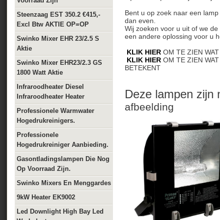
Voorraad Zijn
Bent u op zoek naar een lamp d
Steenzaag EST 350.2 €415,-
dan even.
Excl Btw AKTIE OP=OP
Wij zoeken voor u uit of we d
een andere oplossing voor u 
Swinko Mixer EHR 23/2.5 S
Aktie
KLIK HIER
OM TE ZIEN WAT
KLIK HIER
OM TE ZIEN WAT 
Swinko Mixer EHR23/2.3 GS
BETEKENT
1800 Watt Aktie
Infraroodheater Diesel
Deze lampen zijn
Infraroodheater Heater
afbeelding
Professionele Warmwater
Hogedrukreinigers.
Professionele
Hogedrukreiniger Aanbieding.
Gasontladingslampen Die Nog
Op Voorraad Zijn.
Swinko Mixers En Menggardes
9kW Heater EK9002
Led Downlight High Bay Led