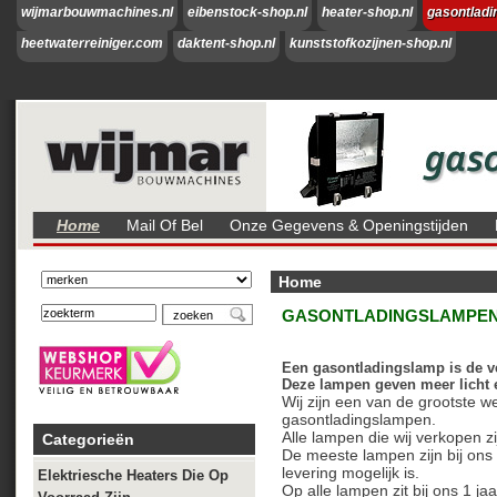
wijmarbouwmachines.nl
eibenstock-shop.nl
heater-shop.nl
gasontladi
heetwaterreiniger.com
daktent-shop.nl
kunststofkozijnen-shop.nl
Home
Mail Of Bel
Onze Gegevens & Openingstijden
Home
GASONTLADINGSLAMPEN 
Een gasontladingslamp is de ve
Deze lampen geven meer licht 
Wij zijn een van de grootste 
gasontladingslampen.
Alle lampen die wij verkopen z
Categorieën
De meeste lampen zijn bij ons 
levering mogelijk is.
Elektriesche Heaters Die Op
Op alle lampen zit bij ons 1 ja