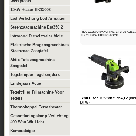
Werkplaats
15kW Heater EK15002
Led Verlichting Led Armatuur.
Steenzaagmachine Est350 2
TEGELBOORMACHINE EFB 68 €218.
EXCL BTW EIBENSTOCK
Infrarood Dieselstraler Aktie
Elektrische Brugzaagmachines
Steenzaag Zaagtafel
Aktie Tafelzaagmachine
Zaagtafel
Tegelsnijder Tegelsnijders
Eindejaars Actie
Tegeltriller Trilmachine Voor
Tegels
van € 322,10 voor € 264,12
(incl
BTW)
Thermokoppel Terrasheater.
Gasontladingslamp Verlichting
400 Watt Wit Licht
Kamersteiger