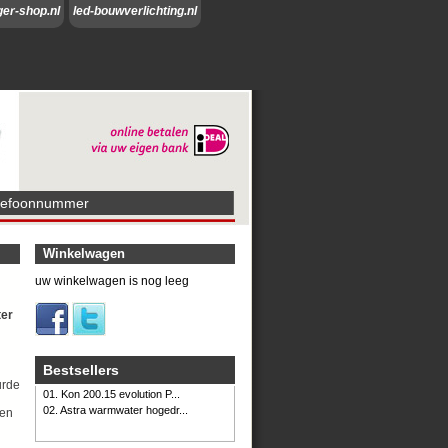
ger-shop.nl
led-bouwverlichting.nl
lefoonnummer
Winkelwagen
uw winkelwagen is nog leeg
ter
Bestsellers
urde
01. Kon 200.15 evolution P...
02. Astra warmwater hogedr...
 en