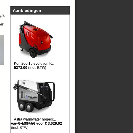
Aanbiedingen
jn,
et
Kon 200.15 evolution P...
5373.00
(incl. BTW)
Astra warmwater hogedr...
van € 4.337,50
voor € 3.629,62
(incl. BTW)