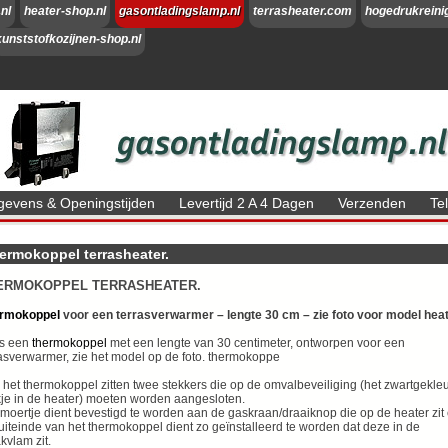
nl
heater-shop.nl
gasontladingslamp.nl
terrasheater.com
hogedrukreini
kunststofkozijnen-shop.nl
evens & Openingstijden
Levertijd 2 A 4 Dagen
Verzenden
Te
ermokoppel terrasheater.
ERMOKOPPEL TERRASHEATER.
rmokoppel
voor een terrasverwarmer – lengte 30 cm – zie foto voor model hea
is een
thermokoppel
met een lengte van 30 centimeter, ontworpen voor een
rasverwarmer, zie het model op de foto. thermokoppe
 het thermokoppel zitten twee stekkers die op de omvalbeveiliging (het zwartgekle
kje in de heater) moeten worden aangesloten.
 moertje dient bevestigd te worden aan de gaskraan/draaiknop die op de heater zit
uiteinde van het thermokoppel dient zo geïnstalleerd te worden dat deze in de
kvlam zit.