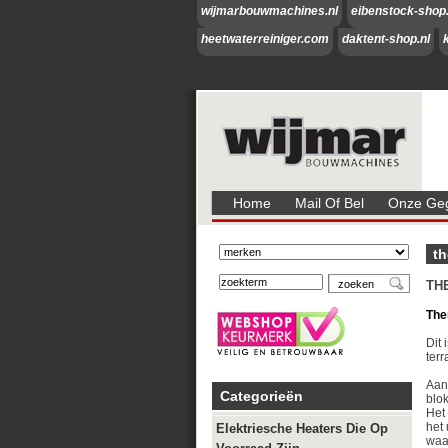
wijmarbouwmachines.nl
eibenstock-shop.
heetwaterreiniger.com
daktent-shop.nl
Home
Mail Of Bel
Onze Geg
th
TH
The
Dit 
ter
Aan
Categorieën
blo
Het
het 
Elektriesche Heaters Die Op
waa