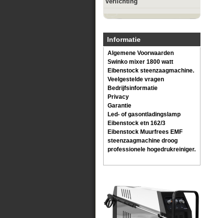
Verlichting
Informatie
Algemene Voorwaarden
Swinko mixer 1800 watt
Eibenstock steenzaagmachine.
Veelgestelde vragen
Bedrijfsinformatie
Privacy
Garantie
Led- of gasontladingslamp
Eibenstock etn 162/3
Eibenstock Muurfrees EMF
steenzaagmachine droog
professionele hogedrukreiniger.