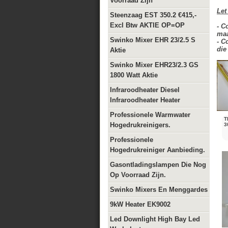
Voorraad Zijn
Let
Steenzaag EST 350.2 €415,-
Excl Btw AKTIE OP=OP
- C
maa
Swinko Mixer EHR 23/2.5 S
- C
die
Aktie
Swinko Mixer EHR23/2.3 GS
1800 Watt Aktie
Infraroodheater Diesel
Infraroodheater Heater
Professionele Warmwater
T
Hogedrukreinigers.
3
Professionele
Hogedrukreiniger Aanbieding.
Gasontladingslampen Die Nog
Op Voorraad Zijn.
Swinko Mixers En Menggardes
9kW Heater EK9002
Led Downlight High Bay Led