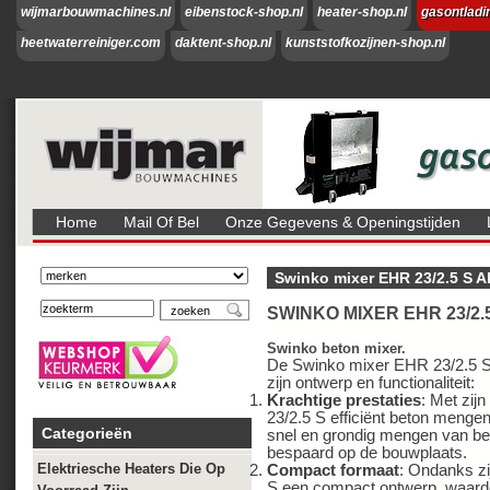
wijmarbouwmachines.nl
eibenstock-shop.nl
heater-shop.nl
gasontladi
heetwaterreiniger.com
daktent-shop.nl
kunststofkozijnen-shop.nl
Home
Mail Of Bel
Onze Gegevens & Openingstijden
Swinko mixer EHR 23/2.5 S A
SWINKO MIXER EHR 23/2.5
Swinko beton mixer.
De Swinko mixer EHR 23/2.5 S b
zijn ontwerp en functionaliteit:
Krachtige prestaties
: Met zij
23/2.5 S efficiënt beton mengen,
Categorieën
snel en grondig mengen van bet
bespaard op de bouwplaats.
Elektriesche Heaters Die Op
Compact formaat
: Ondanks zi
S een compact ontwerp, waardo