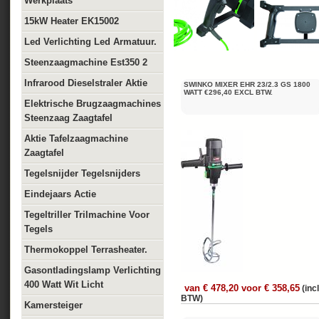
Werkplaats
15kW Heater EK15002
Led Verlichting Led Armatuur.
Steenzaagmachine Est350 2
Infrarood Dieselstraler Aktie
SWINKO MIXER EHR 23/2.3 GS 1800
WATT €296,40 EXCL BTW.
Elektrische Brugzaagmachines
Steenzaag Zaagtafel
Aktie Tafelzaagmachine
Zaagtafel
Tegelsnijder Tegelsnijders
Eindejaars Actie
Tegeltriller Trilmachine Voor
Tegels
Thermokoppel Terrasheater.
Gasontladingslamp Verlichting
400 Watt Wit Licht
van € 478,20 voor € 358,65
(incl
BTW)
Kamersteiger