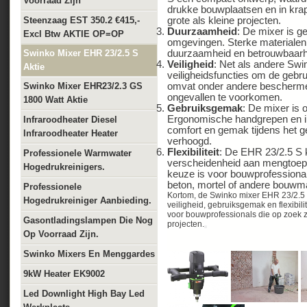
Voorraad Zijn
drukke bouwplaatsen en in krap
Steenzaag EST 350.2 €415,-
grote als kleine projecten.
Duurzaamheid
: De mixer is 
Excl Btw AKTIE OP=OP
omgevingen. Sterke materialen 
Swinko Mixer EHR 23/2.5 S
duurzaamheid en betrouwbaarheid
Veiligheid
: Net als andere Swi
Aktie
veiligheidsfuncties om de gebru
Swinko Mixer EHR23/2.3 GS
omvat onder andere bescherm
ongevallen te voorkomen.
1800 Watt Aktie
Gebruiksgemak
: De mixer is
Ergonomische handgrepen en in
Infraroodheater Diesel
comfort en gemak tijdens het ge
Infraroodheater Heater
verhoogd.
Flexibiliteit
: De EHR 23/2.5 S 
Professionele Warmwater
verscheidenheid aan mengtoepa
Hogedrukreinigers.
keuze is voor bouwprofessiona
beton, mortel of andere bouwma
Professionele
Kortom, de Swinko mixer EHR 23/2.5 S
Hogedrukreiniger Aanbieding.
veiligheid, gebruiksgemak en flexibili
voor bouwprofessionals die op zoek 
Gasontladingslampen Die Nog
projecten.
Op Voorraad Zijn.
Swinko Mixers En Menggardes
9kW Heater EK9002
Led Downlight High Bay Led