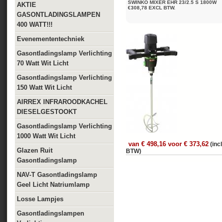
SWINKO MIXER EHR 23/2.5 S 1800W
AKTIE
€308,78 EXCL BTW.
GASONTLADINGSLAMPEN
400 WATT!!!
Evenemententechniek
Gasontladingslamp Verlichting
70 Watt Wit Licht
Gasontladingslamp Verlichting
150 Watt Wit Licht
AIRREX INFRAROODKACHEL
DIESELGESTOOKT
Gasontladingslamp Verlichting
1000 Watt Wit Licht
van € 498,16 voor € 373,62
(incl
Glazen Ruit
BTW)
Gasontladingslamp
NAV-T Gasontladingslamp
Geel Licht Natriumlamp
Losse Lampjes
Gasontladingslampen