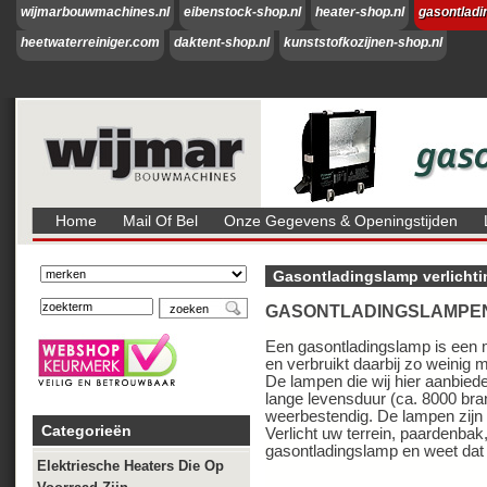
wijmarbouwmachines.nl
eibenstock-shop.nl
heater-shop.nl
gasontladi
heetwaterreiniger.com
daktent-shop.nl
kunststofkozijnen-shop.nl
Home
Mail Of Bel
Onze Gegevens & Openingstijden
Gasontladingslamp verlichtin
GASONTLADINGSLAMPEN 
Een gasontladingslamp is een mo
en verbruikt daarbij zo weinig 
De lampen die wij hier aanbiede
lange levensduur (ca. 8000 bra
weerbestendig. De lampen zijn 
Categorieën
Verlicht uw terrein, paardenbak
gasontladingslamp en weet dat 
Elektriesche Heaters Die Op