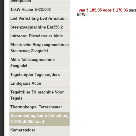
Werkplaats
15kW Heater EK15002
van € 189,95 voor € 170,96
(incl
BTW)
Led Verlichting Led Armatuur.
Steenzaagmachine Est350 2
Infrarood Dieselstraler Aktie
Elektrische Brugzaagmachines
Steenzaag Zaagtafel
Aktie Tafelzaagmachine
Zaagtafel
Tegelsnijder Tegelsnijders
Eindejaars Actie
Tegeltriller Trilmachine Voor
Tegels
Thermokoppel Terrasheater.
Gasontladingslamp Verlichting
400 Watt Wit Licht
Kamersteiger