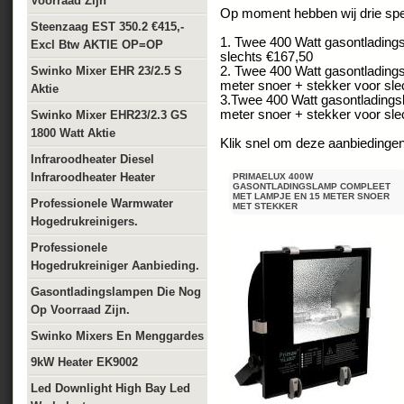
Voorraad Zijn
Op moment hebben wij drie spe
Steenzaag EST 350.2 €415,-
1. Twee 400 Watt gasontladin
Excl Btw AKTIE OP=OP
slechts €167,50
Swinko Mixer EHR 23/2.5 S
2. Twee 400 Watt gasontlading
meter snoer + stekker voor sle
Aktie
3.Twee 400 Watt gasontladings
meter snoer + stekker voor sle
Swinko Mixer EHR23/2.3 GS
1800 Watt Aktie
Klik snel om deze aanbiedingen 
Infraroodheater Diesel
Infraroodheater Heater
PRIMAELUX 400W
GASONTLADINGSLAMP COMPLEET
MET LAMPJE EN 15 METER SNOER
Professionele Warmwater
MET STEKKER
Hogedrukreinigers.
Professionele
Hogedrukreiniger Aanbieding.
Gasontladingslampen Die Nog
Op Voorraad Zijn.
Swinko Mixers En Menggardes
9kW Heater EK9002
Led Downlight High Bay Led