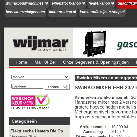
wijmarbouwmachines.nl
eibenstock-shop.nl
heater-shop.nl
gasontladi
heetwaterreiniger.com
daktent-shop.nl
kunststofkozijnen-shop.nl
Home
Mail Of Bel
Onze Gegevens & Openingstijden
Swinko Mixers en menggard
SWINKO MIXER EHR 20/2.6
Kenmerken swinko mixer ehr 20/
Handzame mixer met 2 versnell
grotere hoeveelheden mortel, spe
Met ergonomisch gevormde ha
traploos regelbaar toerental. Ex
Categorieën
Artikelnummer
10.009.04
Elektriesche Heaters Die Op
Aansluiting
M14 x 2
Diameter mengkorf
tot 140 mm