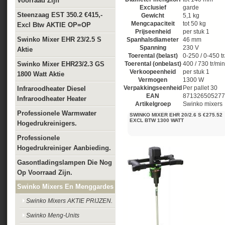
Voorraad Zijn
Exclusief
garde
Steenzaag EST 350.2 €415,-
Gewicht
5,1 kg
Mengcapaciteit
tot 50 kg
Excl Btw AKTIE OP=OP
Prijseenheid
per stuk 1
Swinko Mixer EHR 23/2.5 S
Spanhalsdiameter
46 mm
Spanning
230 V
Aktie
Toerental (belast)
0-250 / 0-450 tr
Swinko Mixer EHR23/2.3 GS
Toerental (onbelast)
400 / 730 tr/min
Verkoopeenheid
per stuk 1
1800 Watt Aktie
Vermogen
1300 W
Verpakkingseenheid
Per pallet 30
Infraroodheater Diesel
EAN
871326505277
Infraroodheater Heater
Artikelgroep
Swinko mixers
Professionele Warmwater
SWINKO MIXER EHR 20/2.6 S €275.52
EXCL BTW 1300 WATT
Hogedrukreinigers.
Professionele
Hogedrukreiniger Aanbieding.
Gasontladingslampen Die Nog
Op Voorraad Zijn.
Swinko Mixers En Menggardes
Swinko Mixers AKTIE PRIJZEN.
Swinko Meng-Units