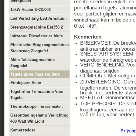
Werkplaats
rechte sneden in enkel- e
porcellanato tegels. alumi
15kW Heater EK15002
voor perfect glijden en na
Led Verlichting Led Armatuur.
winkelhaak kan in beide ric
0 tot +45°.
Steenzaagmachine Est350 2
Infrarood Dieselstraler Aktie
Kenmerken
BREEKVOET: De breekvo
Elektrische Brugzaagmachines
antikrasrubber en voorz
Steenzaag Zaagtafel
SNELSTARTSYSTEEM: De 
waardoor de handgreep al
Aktie Tafelzaagmachine
VERGRENDELING: Voor na
Zaagtafel
diagonaal snijden.
Tegelsnijder Tegelsnijders
COMFORT: Met softgrip
ZIJVERLENGING: Geïnter
Eindejaars Actie
tegelformaten. De veren
Tegeltriller Trilmachine Voor
breuk met perfecte afwe
MEETLAT: Goniometrisch
Tegels
TOP PRECISIE: De slede 
Thermokoppel Terrasheater.
kogellagers, één aan de
van de rail, voor perfect 
Gasontladingslamp Verlichting
400 Watt Wit Licht
Kamersteiger
Prijs o