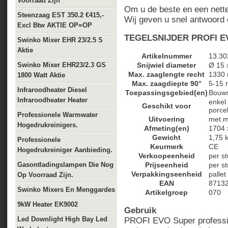
Voorraad Zijn
Om u de beste en een nette 
Steenzaag EST 350.2 €415,-
Wij geven u snel antwoord 
Excl Btw AKTIE OP=OP
TEGELSNIJDER PROFI E
Swinko Mixer EHR 23/2.5 S
Aktie
Artikelnummer
13.30
Swinko Mixer EHR23/2.3 GS
Snijwiel diameter
Ø 15 
Max. zaaglengte recht
1330
1800 Watt Aktie
Max. zaagdiepte 90°
5-15
Infraroodheater Diesel
Toepassingsgebied(en)
Bouws
Infraroodheater Heater
enkel
Geschikt voor
porcel
Professionele Warmwater
Uitvoering
met m
Hogedrukreinigers.
Afmeting(en)
1704 
Gewicht
1,75 
Professionele
Keurmerk
CE
Hogedrukreiniger Aanbieding.
Verkoopeenheid
per st
Gasontladingslampen Die Nog
Prijseenheid
per s
Verpakkingseenheid
pallet
Op Voorraad Zijn.
EAN
8713
Swinko Mixers En Menggardes
Artikelgroep
070
9kW Heater EK9002
Gebruik
Led Downlight High Bay Led
PROFI EVO Super professio