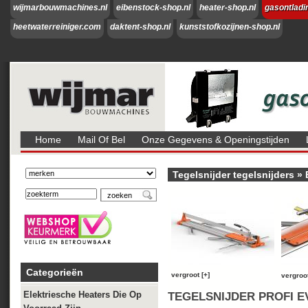
wijmarbouwmachines.nl
eibenstock-shop.nl
heater-shop.nl
gasontladi
heetwaterreiniger.com
daktent-shop.nl
kunststofkozijnen-shop.nl
Home
Mail Of Bel
Onze Gegevens & Openingstijden
Tegelsnijder tegelsnijders
»
Categorieën
vergroot [+]
vergroot
Elektriesche Heaters Die Op
TEGELSNIJDER PROFI EV