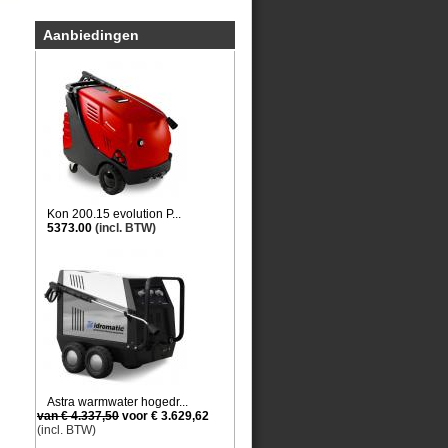
Aanbiedingen
Kon 200.15 evolution P...
5373.00
(incl. BTW)
Astra warmwater hogedr...
van € 4.337,50
voor € 3.629,62
(incl. BTW)