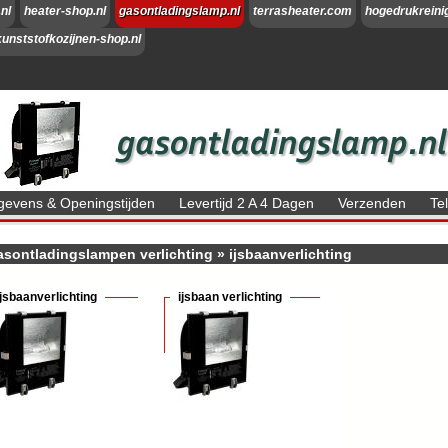
nl
heater-shop.nl
gasontladingslamp.nl
terrasheater.com
hogedrukreini
kunststofkozijnen-shop.nl
evens & Openingstijden
Levertijd 2 A 4 Dagen
Verzenden
Te
sontladingslampen verlichting
»
ijsbaanverlichting
ijsbaanverlichting
ijsbaan verlichting