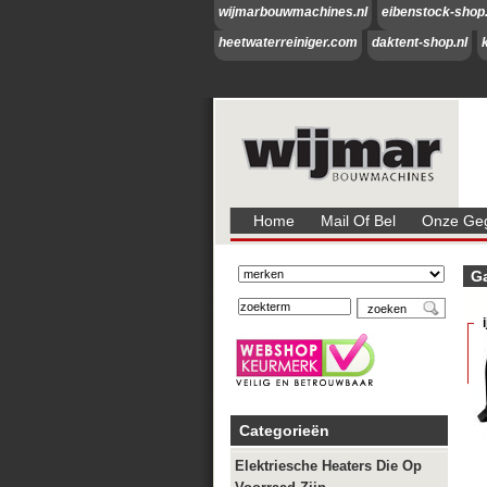
wijmarbouwmachines.nl
eibenstock-shop.
heetwaterreiniger.com
daktent-shop.nl
Home
Mail Of Bel
Onze Geg
Ga
Categorieën
Elektriesche Heaters Die Op