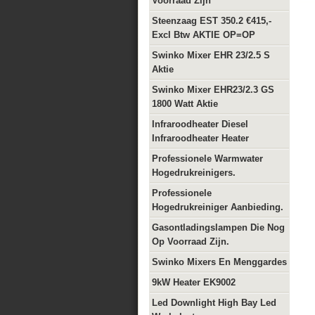
Voorraad Zijn
Steenzaag EST 350.2 €415,-
Excl Btw AKTIE OP=OP
Swinko Mixer EHR 23/2.5 S
Aktie
Swinko Mixer EHR23/2.3 GS
1800 Watt Aktie
Infraroodheater Diesel
Infraroodheater Heater
Professionele Warmwater
Hogedrukreinigers.
Professionele
Hogedrukreiniger Aanbieding.
Gasontladingslampen Die Nog
Op Voorraad Zijn.
Swinko Mixers En Menggardes
9kW Heater EK9002
Led Downlight High Bay Led