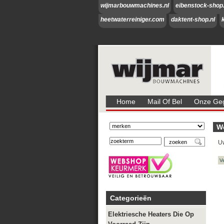
wijmarbouwmachines.nl
eibenstock-shop.
heetwaterreiniger.com
daktent-shop.nl
Home
Mail Of Bel
Onze Geg
W
Uw
Categorieën
Elektriesche Heaters Die Op