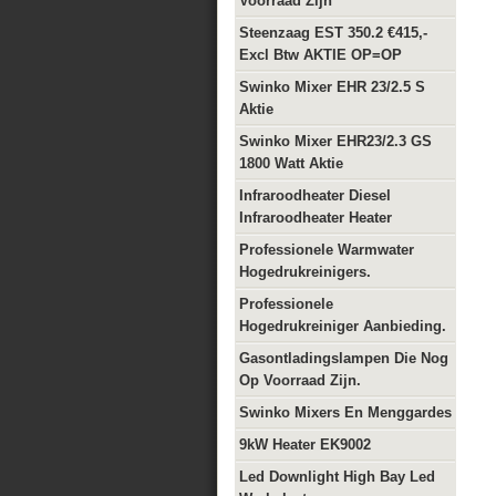
Voorraad Zijn
Steenzaag EST 350.2 €415,-
Excl Btw AKTIE OP=OP
Swinko Mixer EHR 23/2.5 S
Aktie
Swinko Mixer EHR23/2.3 GS
1800 Watt Aktie
Infraroodheater Diesel
Infraroodheater Heater
Professionele Warmwater
Hogedrukreinigers.
Professionele
Hogedrukreiniger Aanbieding.
Gasontladingslampen Die Nog
Op Voorraad Zijn.
Swinko Mixers En Menggardes
9kW Heater EK9002
Led Downlight High Bay Led