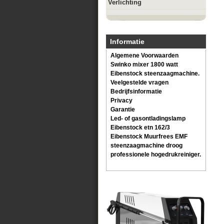
Verlichting
Informatie
Algemene Voorwaarden
Swinko mixer 1800 watt
Eibenstock steenzaagmachine.
Veelgestelde vragen
Bedrijfsinformatie
Privacy
Garantie
Led- of gasontladingslamp
Eibenstock etn 162/3
Eibenstock Muurfrees EMF
steenzaagmachine droog
professionele hogedrukreiniger.