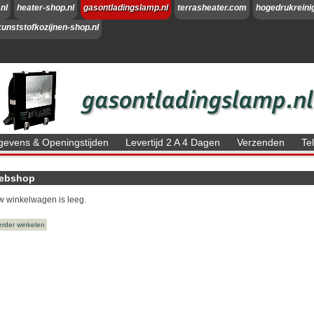
nl
heater-shop.nl
gasontladingslamp.nl
terrasheater.com
hogedrukreini
kunststofkozijnen-shop.nl
evens & Openingstijden
Levertijd 2 A 4 Dagen
Verzenden
Te
ebshop
 winkelwagen is leeg.