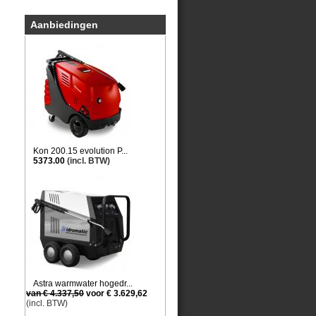
Aanbiedingen
Kon 200.15 evolution P...
5373.00
(incl. BTW)
Astra warmwater hogedr...
van € 4.337,50
voor € 3.629,62
(incl. BTW)