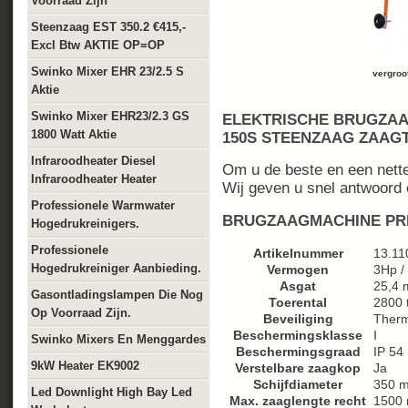
Voorraad Zijn
Steenzaag EST 350.2 €415,-
Excl Btw AKTIE OP=OP
Swinko Mixer EHR 23/2.5 S
vergroot
Aktie
Swinko Mixer EHR23/2.3 GS
ELEKTRISCHE BRUGZAA
1800 Watt Aktie
150S STEENZAAG ZAAGT
Infraroodheater Diesel
Om u de beste en een nette 
Infraroodheater Heater
Wij geven u snel antwoord 
Professionele Warmwater
BRUGZAAGMACHINE PRI
Hogedrukreinigers.
Professionele
Artikelnummer
13.11
Hogedrukreiniger Aanbieding.
Vermogen
3Hp /
Asgat
25,4
Gasontladingslampen Die Nog
Toerental
2800 t
Op Voorraad Zijn.
Beveiliging
Therm
Beschermingsklasse
I
Swinko Mixers En Menggardes
Beschermingsgraad
IP 54
9kW Heater EK9002
Verstelbare zaagkop
Ja
Schijfdiameter
350 
Led Downlight High Bay Led
Max. zaaglengte recht
1500