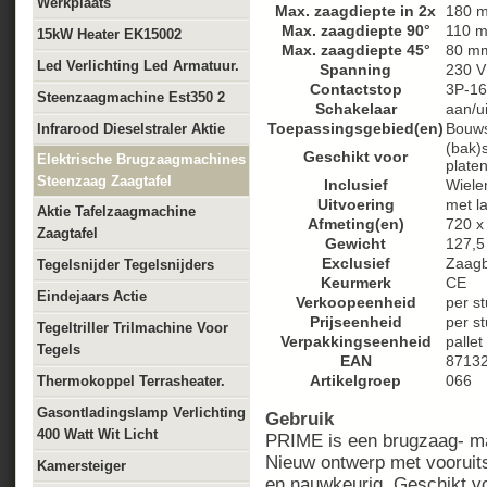
Werkplaats
Max. zaagdiepte in 2x
180 
Max. zaagdiepte 90°
110 
15kW Heater EK15002
Max. zaagdiepte 45°
80 m
Led Verlichting Led Armatuur.
Spanning
230 V
Contactstop
3P-1
Steenzaagmachine Est350 2
Schakelaar
aan/ui
Toepassingsgebied(en)
Bouws
Infrarood Dieselstraler Aktie
(bak)
Geschikt voor
Elektrische Brugzaagmachines
plate
Steenzaag Zaagtafel
Inclusief
Wiele
Uitvoering
met l
Aktie Tafelzaagmachine
Afmeting(en)
720 x
Zaagtafel
Gewicht
127,5
Exclusief
Zaagb
Tegelsnijder Tegelsnijders
Keurmerk
CE
Eindejaars Actie
Verkoopeenheid
per st
Prijseenheid
per s
Tegeltriller Trilmachine Voor
Verpakkingseenheid
pallet
Tegels
EAN
8713
Artikelgroep
066
Thermokoppel Terrasheater.
Gasontladingslamp Verlichting
Gebruik
400 Watt Wit Licht
PRIME is een brugzaag- ma
Nieuw ontwerp met vooruits
Kamersteiger
en nauwkeurig. Geschikt v