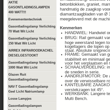
AKTIE
betonblokken, graniet, marm
GASONTLADINGSLAMPEN
handmatig de zaagkop voor
400 WATT!!!
diamantzaagbladen van Ø 
meegeleverd met de machi
Evenemententechniek
Gasontladingslamp Verlichting
Kenmerken
70 Watt Wit Licht
HANDWIEL: Handwiel om
BRUG: Rail gemaakt van
Gasontladingslamp Verlichting
hoge weerstand tegen tor
150 Watt Wit Licht
kogellagers die lopen op
staal. Absolute snijprecis
AIRREX INFRAROODKACHEL
FRAME: Gemaakt van ge
DIESELGESTOOKT
stabiliteit en minimaal 
Gasontladingslamp Verlichting
voor het verplaatsen en 
SCHAALVERDELING: in mi
1000 Watt Wit Licht
de sneden in serie.
Glazen Ruit
AANDRIJFMOTOR: De aand
Gasontladingslamp
over de verwisselbare roe
KANTELBARE ZAAGKOP: 
NAV-T Gasontladingslamp
verstekzagen tot 45°.
Geel Licht Natriumlamp
WERKBANK: Langere tege
Multi Bench.
Losse Lampjes
Gasontladingslampen