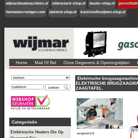
wijmarbouwmachines.nl
eibenstock-shop.nl
heater-shop.nl
gasontladi
heetwaterreiniger.com
daktent-shop.nl
kunststofkozijnen-shop.nl
Home
Mail Of Bel
Onze Gegevens & Openingstijden
Elektrische brugzaagmachine
ELEKTRISCHE BRUGZAAGMA
ZAAGTAFEL.
Categorieën
Elektriesche Heaters Die Op
vergroot [+]