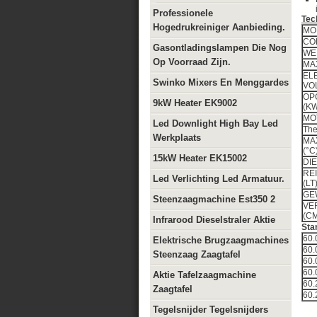
Professionele
Tec
Hogedrukreiniger Aanbieding.
MO
CO
Gasontladingslampen Die Nog
W
Op Voorraad Zijn.
MA
EL
Swinko Mixers En Menggardes
V
OP
9kW Heater EK9002
MO
Led Downlight High Bay Led
The
Werkplaats
MA
(
15kW Heater EK15002
DIE
RE
Led Verlichting Led Armatuur.
GE
Steenzaagmachine Est350 2
VE
Infrarood Dieselstraler Aktie
Sta
60.
Elektrische Brugzaagmachines
60.
Steenzaag Zaagtafel
60.
60.
Aktie Tafelzaagmachine
60.
Zaagtafel
60.
Tegelsnijder Tegelsnijders