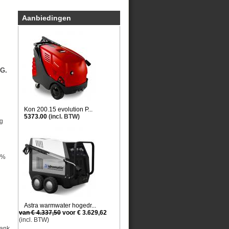
Aanbiedingen
G.
Kon 200.15 evolution P...
5373.00
(incl. BTW)
ag
0%
Astra warmwater hogedr...
van € 4.337,50
voor € 3.629,62
(incl. BTW)
tank