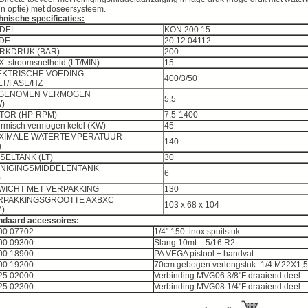
in optie) met doseersysteem.
hnische specificaties:
DEL
KON 200.15
DE
20.12.04112
ERKDRUK (BAR)
200
X. stroomsnelheid (LT/MIN)
15
EKTRISCHE VOEDING
400/3/50
OLT/FASE/HZ
GENOMEN VERMOGEN
5,5
(KW)
TOR (HP-RPM)
7,5-1400
rmisch vermogen ketel (KW)
45
XIMALE WATERTEMPERATUUR
140
°C)
SELTANK (LT)
30
INIGINGSMIDDELENTANK
6
(LT)
WICHT MET VERPAKKING
130
RPAKKINGSGROOTTE AXBXC
103 x 68 x 104
(CM)
ndaard accessoires:
00.07702
1/4" 150 inox spuitstuk
00.09300
Slang 10mt - 5/16 R2
00.18900
PA VEGA pistool + handvat
00.19200
70cm gebogen verlengstuk- 1/4 M22X1,5
25.02000
Verbinding MVG06 3/8"F draaiend deel
25.02300
Verbinding MVG08 1/4"F draaiend deel