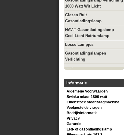
Gasontladingslamp Verlichting
1000 Watt Wit Licht
Glazen Ruit
Gasontladingslamp
NAV-T Gasontladingslamp
Geel Licht Natriumlamp
Losse Lampjes
Gasontladingslampen
Verlichting
Informatie
Algemene Voorwaarden
Swinko mixer 1800 watt
Eibenstock steenzaagmachine.
Veelgestelde vragen
Bedrijfsinformatie
Privacy
Garantie
Led- of gasontladingslamp
Eibenstock etn 162/3