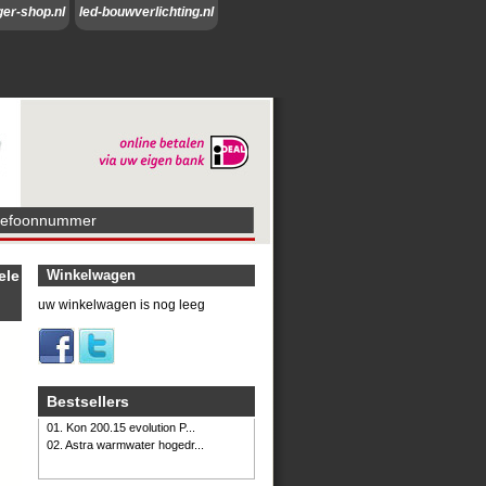
ger-shop.nl
led-bouwverlichting.nl
lefoonnummer
ele
Winkelwagen
uw winkelwagen is nog leeg
Bestsellers
01. Kon 200.15 evolution P...
02. Astra warmwater hogedr...