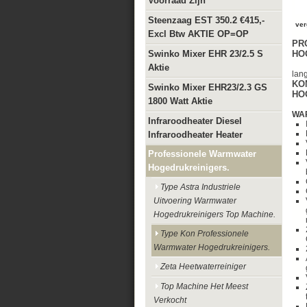
Voorraad Zijn
Steenzaag EST 350.2 €415,-
ver
Excl Btw AKTIE OP=OP
PR
Swinko Mixer EHR 23/2.5 S
HO
Aktie
lan
KO
Swinko Mixer EHR23/2.3 GS
HO
1800 Watt Aktie
WA
Infraroodheater Diesel
Infraroodheater Heater
Professionele Warmwater
Hogedrukreinigers.
Type Astra Industriele
Uitvoering Warmwater
Hogedrukreinigers Top Machine.
Type Kon Professionele
Warmwater Hogedrukreinigers.
Zeta Heetwaterreiniger
Top Machine Het Meest
Verkocht