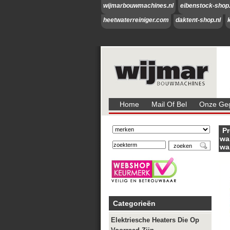
wijmarbouwmachines.nl
eibenstock-shop.
heetwaterreiniger.com
daktent-shop.nl
Home
Mail Of Bel
Onze Geg
Pr
wa
wa
Categorieën
Elektriesche Heaters Die Op