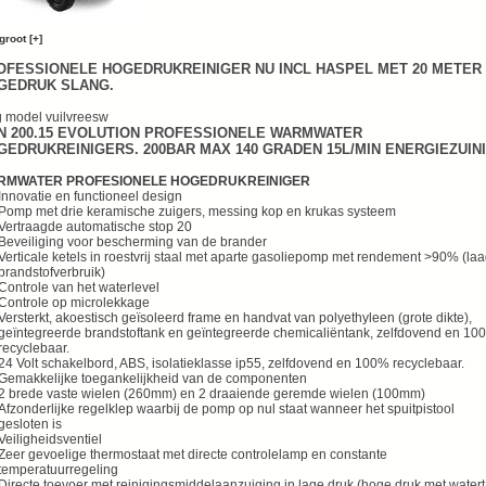
groot [+]
OFESSIONELE HOGEDRUKREINIGER NU INCL HASPEL MET 20 METER
GEDRUK SLANG.
g model vuilvreesw
N 200.15 EVOLUTION PROFESSIONELE WARMWATER
GEDRUKREINIGERS. 200BAR MAX 140 GRADEN 15L/MIN ENERGIEZUINI
RMWATER PROFESIONELE HOGEDRUKREINIGER
Innovatie en functioneel design
Pomp met drie keramische zuigers, messing kop en krukas systeem
Vertraagde automatische stop 20
Beveiliging voor bescherming van de brander
Verticale ketels in roestvrij staal met aparte gasoliepomp met rendement >90% (la
brandstofverbruik)
Controle van het waterlevel
Controle op microlekkage
Versterkt, akoestisch geïsoleerd frame en handvat van polyethyleen (grote dikte),
geïntegreerde brandstoftank en geïntegreerde chemicaliëntank, zelfdovend en 10
recyclebaar.
24 Volt schakelbord, ABS, isolatieklasse ip55, zelfdovend en 100% recyclebaar.
Gemakkelijke toegankelijkheid van de componenten
2 brede vaste wielen (260mm) en 2 draaiende geremde wielen (100mm)
Afzonderlijke regelklep waarbij de pomp op nul staat wanneer het spuitpistool
gesloten is
Veiligheidsventiel
Zeer gevoelige thermostaat met directe controlelamp en constante
temperatuurregeling
Directe toevoer met reinigingsmiddelaanzuiging in lage druk (hoge druk met water