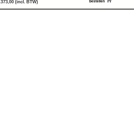
.373,00
(incl. BTW)
bestellen