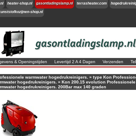
nl
heater-shop.nl
gasontladingslamp.nl
terrasheater.com
hogedrukreini
kunststofkozijnen-shop.nl
evens & Openingstijden
Levertijd 2 A 4 Dagen
Verzenden
Te
ofessionele warmwater hogedrukreinigers.
»
type Kon Profession
rmwater hogedrukreinigers.
»
Kon 200.15 evolution Professionele
rmwater hogedrukreinigers. 200Bar max 140 graden