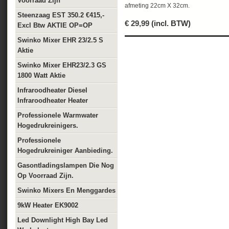
Voorraad Zijn
afmeting 22cm X 32cm.
Steenzaag EST 350.2 €415,-
€
29,99
(incl. BTW)
Excl Btw AKTIE OP=OP
Swinko Mixer EHR 23/2.5 S
Aktie
Swinko Mixer EHR23/2.3 GS
1800 Watt Aktie
Infraroodheater Diesel
Infraroodheater Heater
Professionele Warmwater
Hogedrukreinigers.
Professionele
Hogedrukreiniger Aanbieding.
Gasontladingslampen Die Nog
Op Voorraad Zijn.
Swinko Mixers En Menggardes
9kW Heater EK9002
Led Downlight High Bay Led