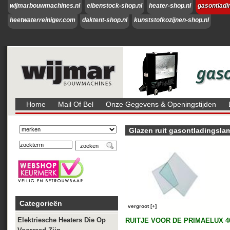
wijmarbouwmachines.nl
eibenstock-shop.nl
heater-shop.nl
gasontladi
heetwaterreiniger.com
daktent-shop.nl
kunststofkozijnen-shop.nl
Home
Mail Of Bel
Onze Gegevens & Openingstijden
Glazen ruit gasontladingsla
Categorieën
vergroot [+]
Elektriesche Heaters Die Op
RUITJE VOOR DE PRIMAELUX 4